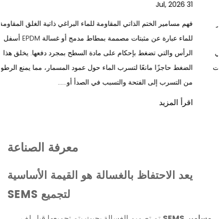
31 Jul, 2026
فهم مسامير الختم الذاتي المقاومة للماء البراغي ذاتية الغلق المقاومة
للماء عبارة عن مثبتات مصممة بمطاط مدمج أو غسالة EPDM أسفل
الرأس والتي تضغط بإحكام على مادة السطح بمجرد دفعها. يخلق هذا
الضغط حاجزًا مانعًا لتسرب الماء حول عمود المسمار، مما يمنع الرطوبة
من التسرب إلى الفتحة والتسبب في الصدأ أو......
اقرأ المزيد
معرفة الصناعة
يعد الاحتفاظ بالغسالة هو القيمة الأساسية
لتجميع SEMS
مسامير SEMS
تم تصميم الغسالة بحيث يتم تجميعها قبل لف