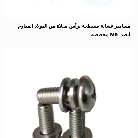
المضغوط، والمسامير المجمعة، وسلسلة من البراغي غير القياسية. وفقًا
لاحتياجاتك ورسوماتك، نقوم بتخصيص العينات لتزويدك بحلول التثبيت
المناسبة.
مسامير غسالة مسطحة برأس مقلاة من الفولاذ المقاوم
للصدأ M5 مخصصة