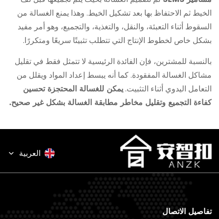
الخيط ثم الاحتفاظ بها بعد تشكيل الخيط. وهذا يمنع الغسالة من
السقوط أثناء التعبئة، والنقل، والتغذية، والتجميع، وهو أمر مفيد
بشكل خاص لخطوط الإنتاج التي تتطلب تثبيتًا سريعًا ومتكررًا.
بالنسبة للمشترين، فإن الفائدة الرئيسية لا تتمثل فقط في تقليل
مشاكل الغسالة المفقودة. كما أنه يبسط إعداد المواد ويقلل من
يمكن للغسالة المحتجزة تحسين
التعامل اليدوي أثناء التثبيت.
كفاءة التجميع وتقليل مخاطر مطابقة الغسالة بشكل غير صحيح.
نقاط عملية للتأكيد قبل الإنتاج
نوع الغسالة، مثل الغسالة المسطحة، أو الغسالة الزنبركية، أو
العربية
الغسالة المسننة، أو الغسالة المخددة.
القطر الداخلي للغسالة، القطر الخارجي، السُمك، الصلابة،
ومعالجة السطح.
ما إذا كان يجب أن تدور الغسالة بحرية أم تظل أسيرة على
تفاصيل الاتصال
المسمار فقط.