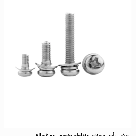
برغي رأس مستدير متقاطع مخصص مع غسالة