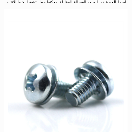
للصدأ. الميزة هي أنه مع الغسالة المقابلة، يمكنها جعل تشغيل خط الإنتاج
مريحًا وسريعًا، وتحسين كفاءة العمل. يستخدم على نطاق واسع في
الكهرباء والآلات والأثاث وغيرها من المجالات.
يتم أيضًا تقسيم البراغي المجمعة إلى براغي مزدوجة ومسامير ثلاثية،
ويعتمد الاستخدام المحدد لها على احتياجات سيناريو الاستخدام للعميل.
هناك أيضًا العديد من أنواع البراغي المركبة، مثل البراغي المركبة الثلاثية،
والبراغي المركبة ذات الرأس السداسي، والبراغي المركبة ذات الرأس
المتقاطع، والبراغي المركبة ذات المقبس السداسي، ومسامير التركيبة
المصنوعة من الفولاذ المقاوم للصدأ، وما إلى ذلك. مثل سطح مسامير
الحديد (الفولاذ الكربوني) التي تحتاج إلى مطلي بالكهرباء؛ وإلا فمن
السهل أن تصدأ. ليست هناك حاجة إلى براغي من الفولاذ المقاوم للصدأ،
ولكن يمكن القيام بالتلميع أو التخميل أو أي معالجة سطحية أخرى، ولكنها
تكون مباشرة بشكل عام.
Suzhou Anzhikou Hardware Technology Co., Ltd. هي شركة
مصنعة تتمتع بـ 20 عامًا من الخبرة في تخصيص البراغي، وهي متخصصة
في البراغي الصغيرة، والمسامير المضادة للارتخاء، ومسامير نمط القرص