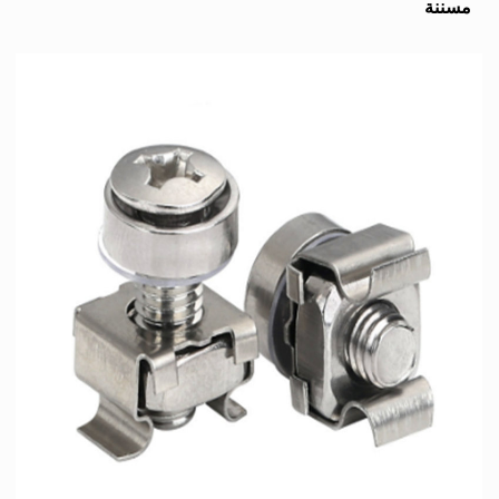
مسننة